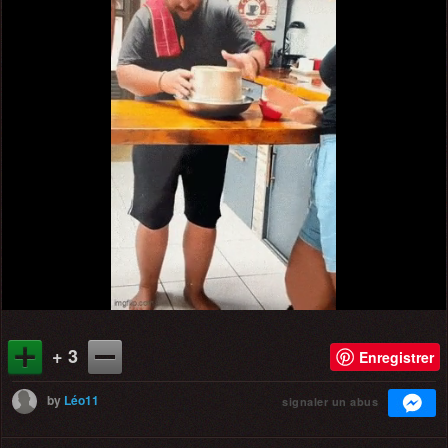
+ 3
Enregistrer
by
Léo11
signaler un abus