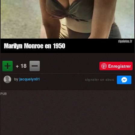
+ 18
Enregistrer
by
jacquelyn01
signaler un abus
PUB