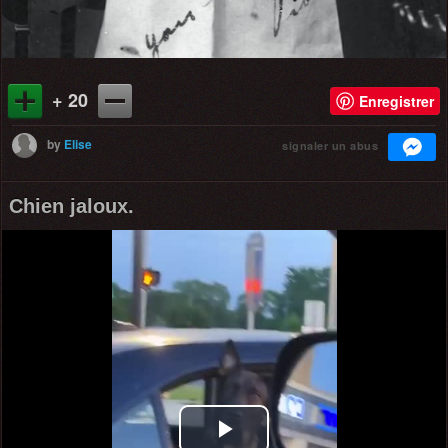
+ 20
Enregistrer
by
Elise
signaler un abus
Chien jaloux.