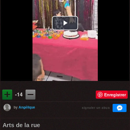
Play
Video
-14
Enregistrer
by
Angélique
signaler un abus
Arts de la rue