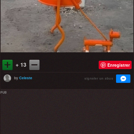
+ 13
Enregistrer
by
Celeste
signaler un abus
PUB