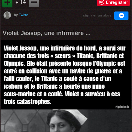
+ 14
Enregistrer
by
Twixo
signaler un abus
Violet Jessop, une infirmière ...