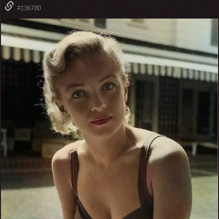
#136780