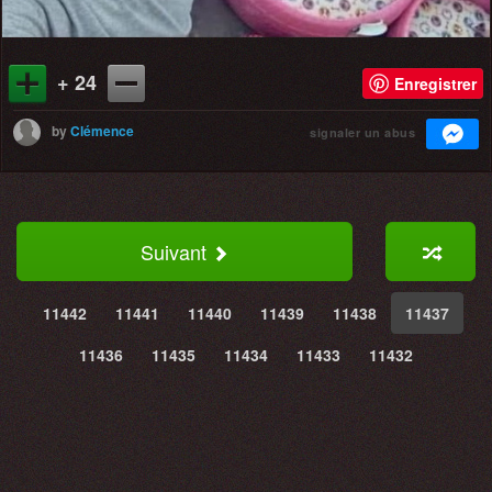
+ 24
Enregistrer
by
Clémence
signaler un abus
Suivant
11442
11441
11440
11439
11438
11437
11436
11435
11434
11433
11432