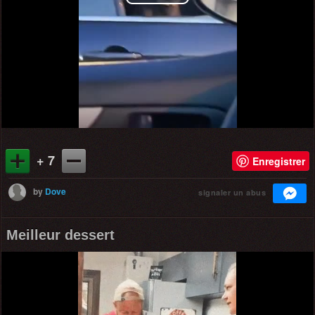
Play
Video
+ 7
Enregistrer
by
Dove
signaler un abus
Meilleur dessert