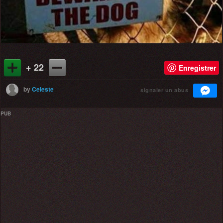
+ 22
Enregistrer
by
Celeste
signaler un abus
PUB