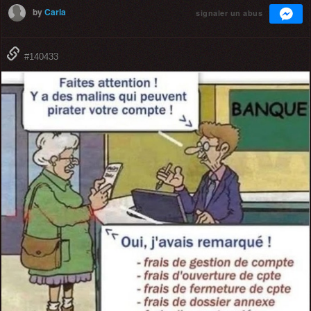
by
Carla
signaler un abus
#140433