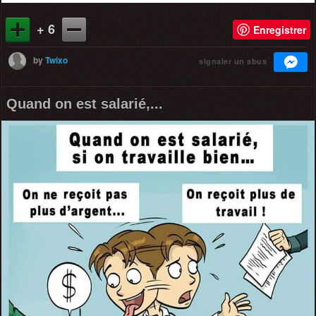
+ 6
Enregistrer
by
Twixo
signaler un abus
Quand on est salarié,...