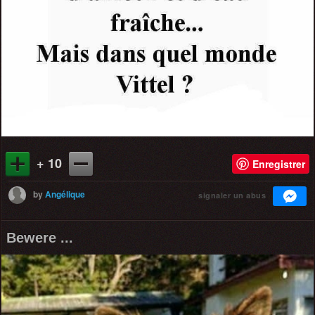
+ 10
Enregistrer
by
Angélique
signaler un abus
Bewere ...