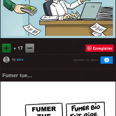
+ 17
Enregistrer
by
sara
signaler un abus
Fumer tue...