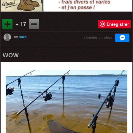
+ 17
Enregistrer
by
sara
signaler un abus
WOW