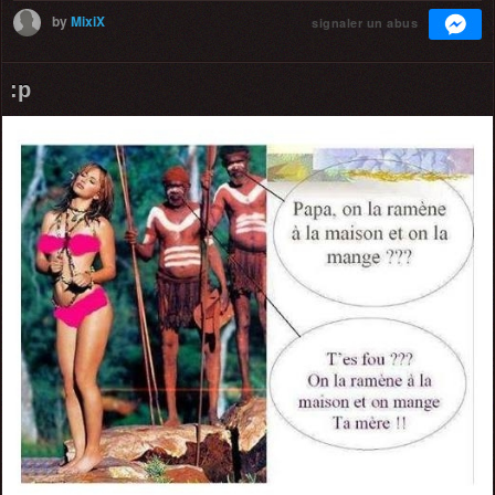
by
MixiX
signaler un abus
:p