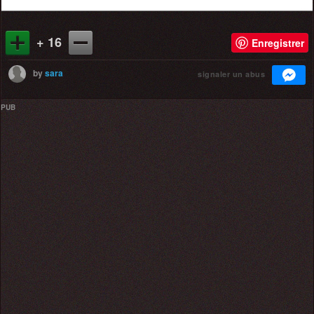
+ 16
Enregistrer
by
sara
signaler un abus
PUB