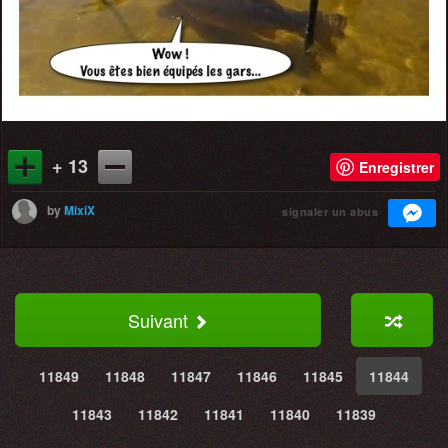
+ 13
Enregistrer
by
MixiX
signaler un abus
Suivant
11849
11848
11847
11846
11845
11844
11843
11842
11841
11840
11839