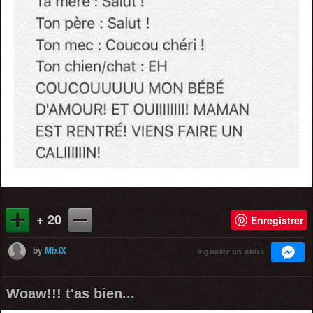
+ 20
Enregistrer
by
MixiX
signaler un abus
Woaw!!! t'as bien...