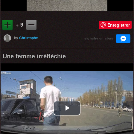
+ 9
Enregistrer
by
Christophe
signaler un abus
Une femme irréfléchie
Play
Video