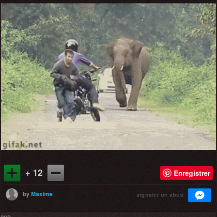
+ 12
Enregistrer
by
Maxime
signaler un abus