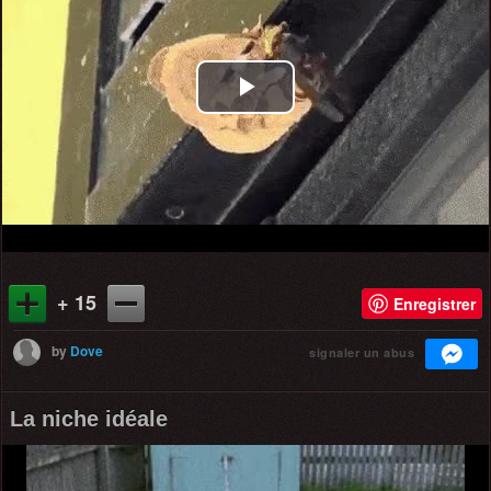
Play
Video
+ 15
Enregistrer
by
Dove
signaler un abus
La niche idéale