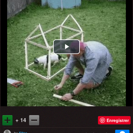
Play
Video
+ 14
Enregistrer
by
Elise