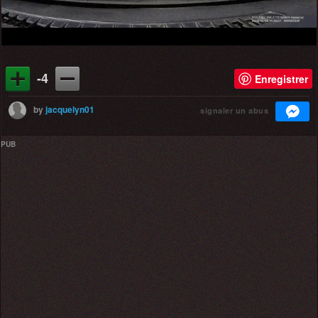
-4
Enregistrer
by
jacquelyn01
signaler un abus
PUB