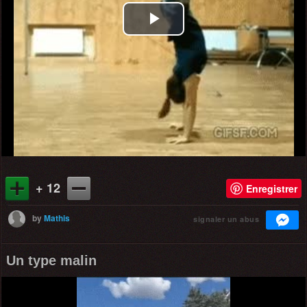
Play
Video
+ 12
Enregistrer
by
Mathis
signaler un abus
Un type malin