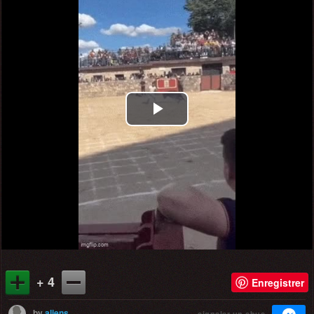
Play
Video
+ 4
Enregistrer
by
aliens
signaler un abus