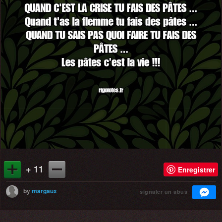
+ 11
Enregistrer
by
margaux
signaler un abus