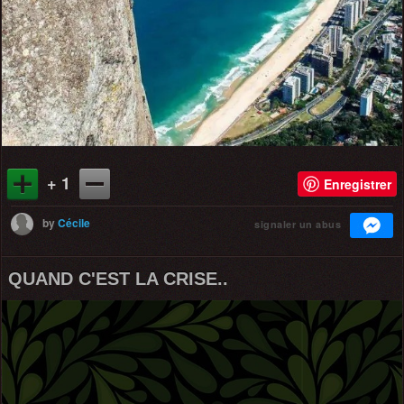
+ 1
Enregistrer
by
Cécile
signaler un abus
QUAND C'EST LA CRISE..