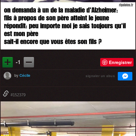
-1
Enregistrer
by
Cécile
signaler un abus
#152379