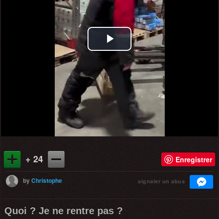
Play
Video
+ 24
Enregistrer
by
Christophe
signaler un abus
Quoi ? Je ne rentre pas ?