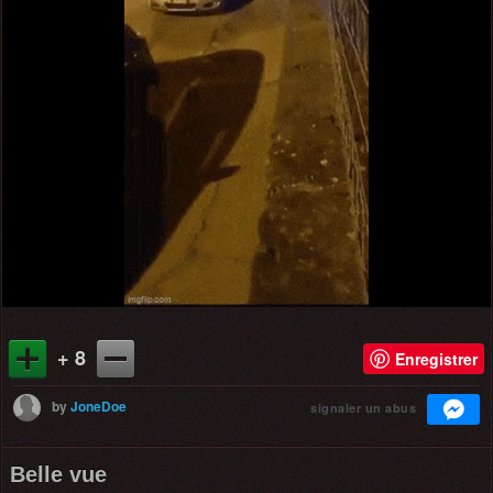
+ 8
Enregistrer
by
JoneDoe
signaler un abus
Belle vue