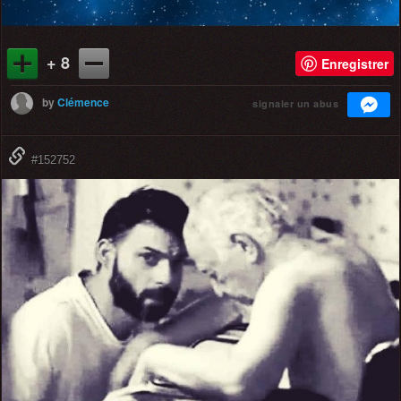
+ 8
Enregistrer
by
Clémence
signaler un abus
#152752