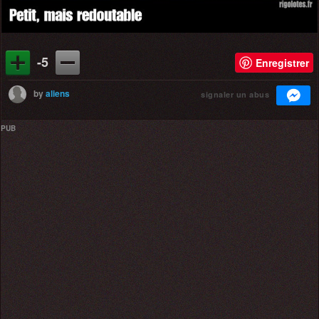
-5
Enregistrer
by
aliens
signaler un abus
PUB