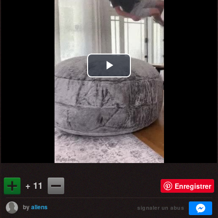
Play
Video
+ 11
Enregistrer
by
aliens
signaler un abus