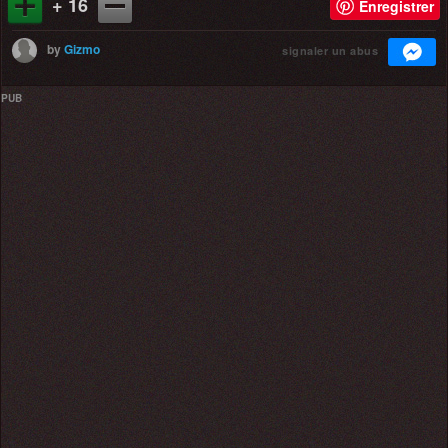
+ 16
Enregistrer
by
Gizmo
signaler un abus
PUB