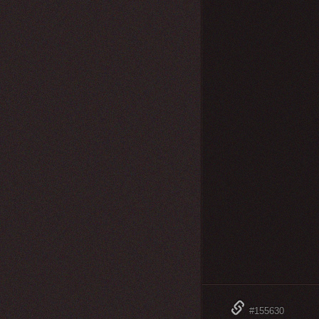
#155630