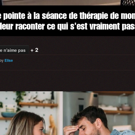
+ 2
e n'aime pas
by
Elise