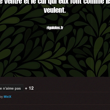
+ 12
e n'aime pas
by
MixiX