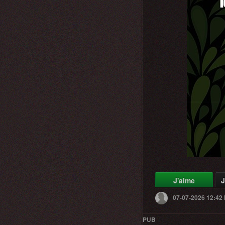
J'aime
J
07-07-2026 12:42
PUB