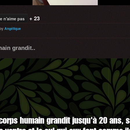
+ 23
e n'aime pas
by
Angélique
ain grandit..