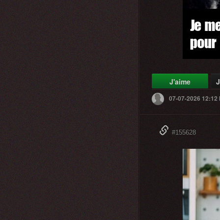
J'aime
J
07-07-2026 12:12
#155628