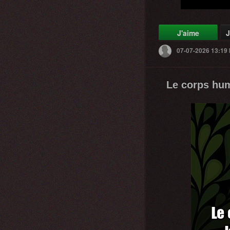
J'aime
J
07-07-2026 13:19
Le corps hum