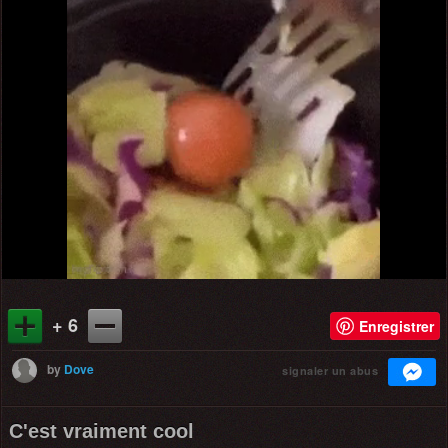
+ 6
Enregistrer
by
Dove
signaler un abus
C'est vraiment cool