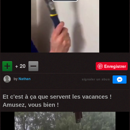
Play
Video
+ 20
Enregistrer
by
Nathan
signaler un abus
Et c'est à ça que servent les vacances !
Amusez, vous bien !