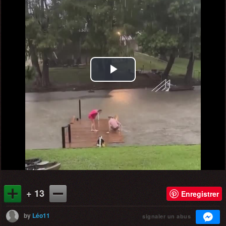
Play
Video
+ 13
Enregistrer
by
Léo11
signaler un abus