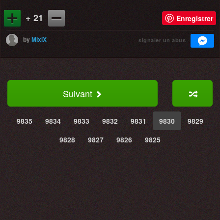
+ 21
Enregistrer
by
MixiX
signaler un abus
Suivant
9835
9834
9833
9832
9831
9830
9829
9828
9827
9826
9825