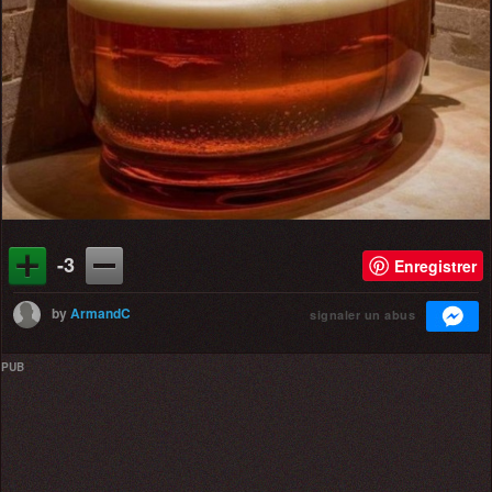
-3
Enregistrer
by
ArmandC
signaler un abus
PUB