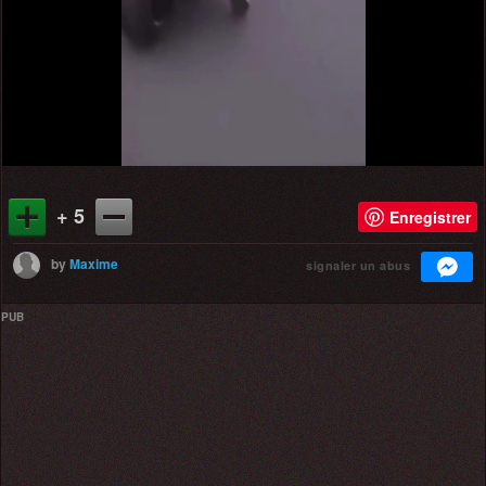
Video
+ 5
Enregistrer
by
Maxime
signaler un abus
PUB