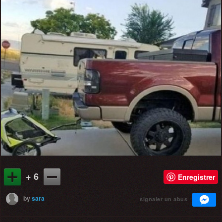
+ 6
Enregistrer
by
sara
signaler un abus