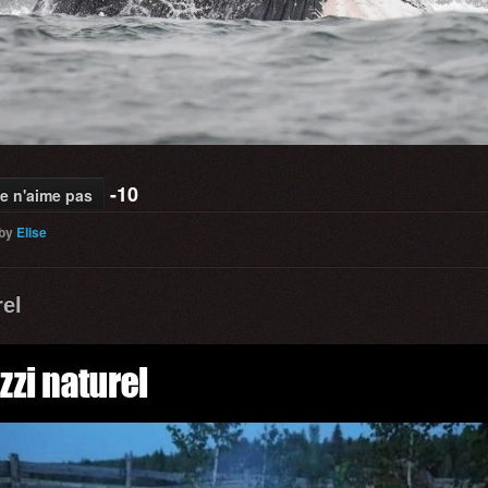
-10
e n'aime pas
by
Elise
rel