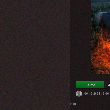
J'aime
J
06-12-2024 16:06
PUB