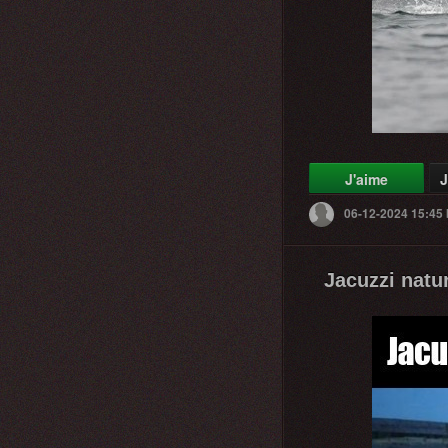
J'aime
J
06-12-2024 15:45
Jacuzzi natu