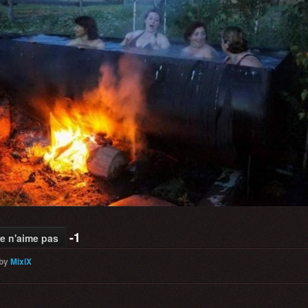
-1
e n'aime pas
by
MixiX