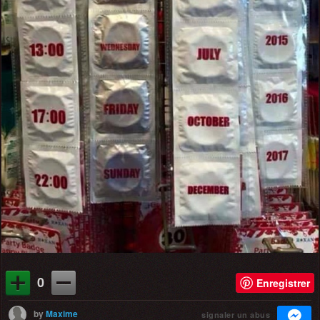
0
Enregistrer
by
Maxime
signaler un abus