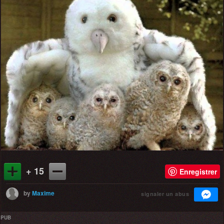
+ 15
Enregistrer
by
Maxime
signaler un abus
PUB