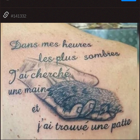
#141332