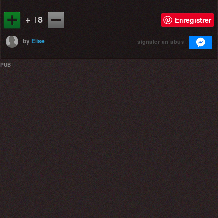
+ 18
Enregistrer
by
Elise
signaler un abus
PUB