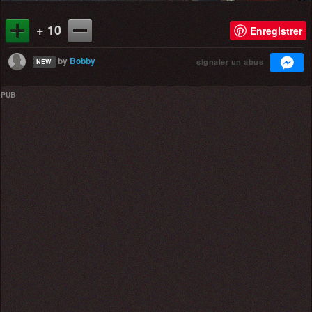
+ 10
Enregistrer
by
Bobby
signaler un abus
NEW
PUB