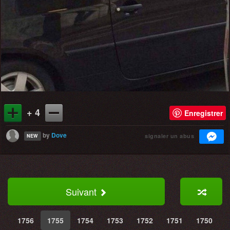
+ 4
Enregistrer
by
Dove
signaler un abus
NEW
Suivant
1756
1755
1754
1753
1752
1751
1750