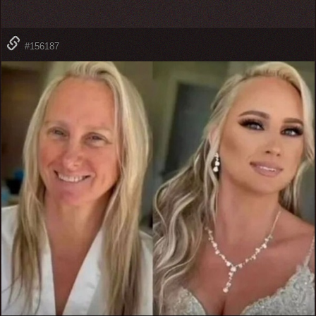
#156187