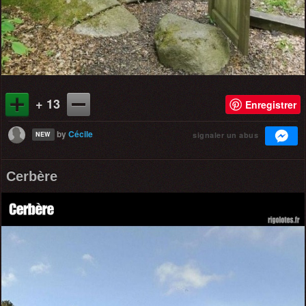
+ 13
Enregistrer
by
Cécile
signaler un abus
NEW
Cerbère