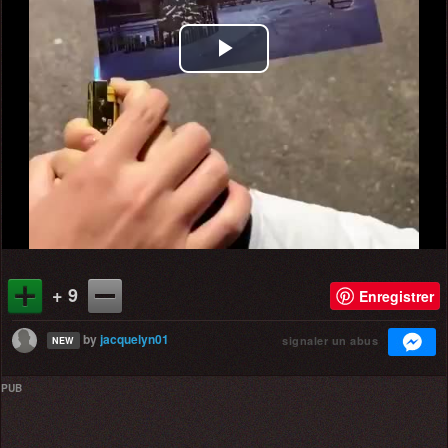
Play
Video
+ 9
Enregistrer
by
jacquelyn01
signaler un abus
NEW
PUB