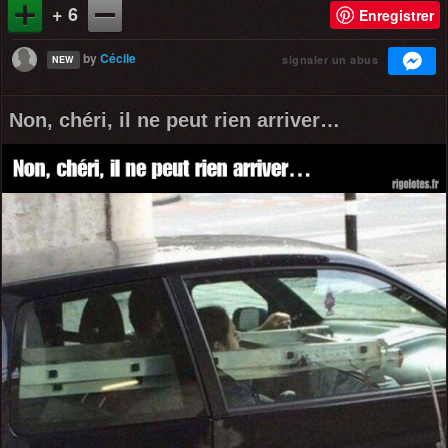
+ 6
Enregistrer
by
Cécile
signaler un abus
NEW
Non, chéri, il ne peut rien arriver…