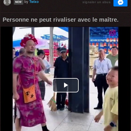
by
Twixo
signaler un abus
NEW
Personne ne peut rivaliser avec le maître.
Play
Video