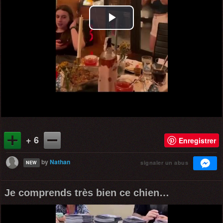
Play
Video
+ 6
Enregistrer
by
Nathan
signaler un abus
NEW
Je comprends très bien ce chien…