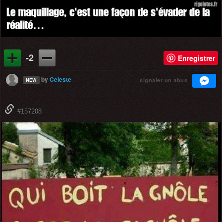
-2
Enregistrer
by
Celeste
signaler un abus
NEW
#157208