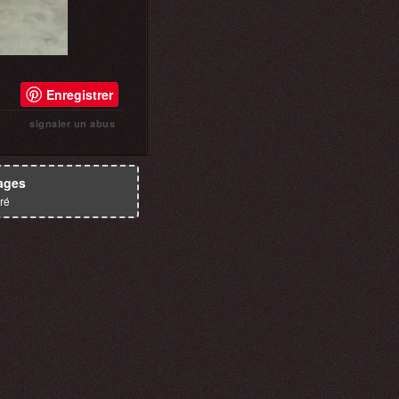
Enregistrer
signaler un abus
ages
ré