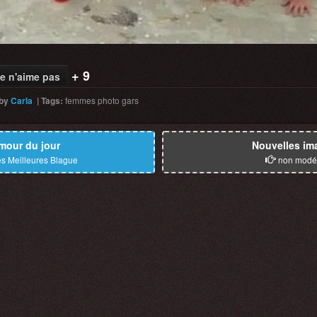
+ 9
e n'aime pas
by
Carla
|
Tags
:
femmes
photo
gars
mour du jour
Nouvelles im
s Meilleures Blague
non modé