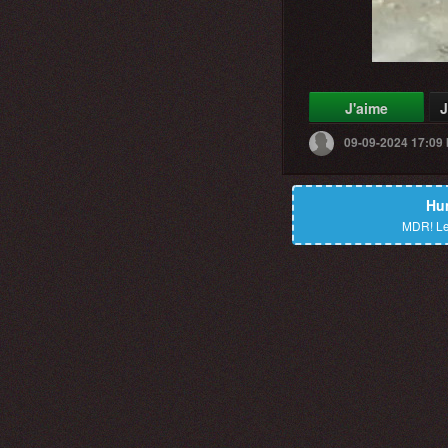
J'aime
J
09-09-2024 17:09
Hu
MDR!
Le