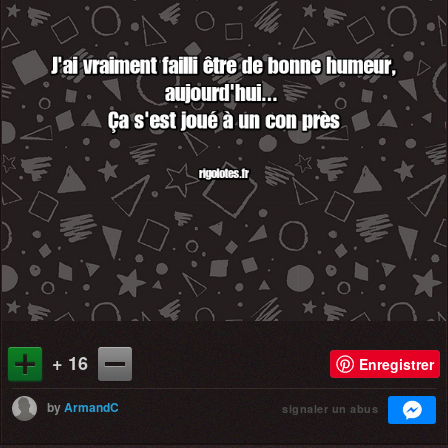
+ 16
Enregistrer
by
ArmandC
signaler un abus