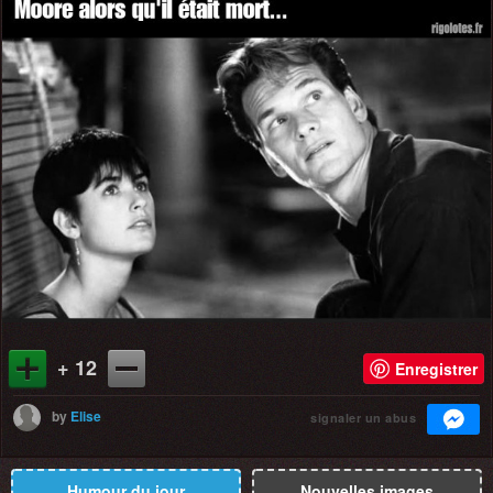
+ 12
Enregistrer
by
Elise
signaler un abus
Humour du jour
Nouvelles images