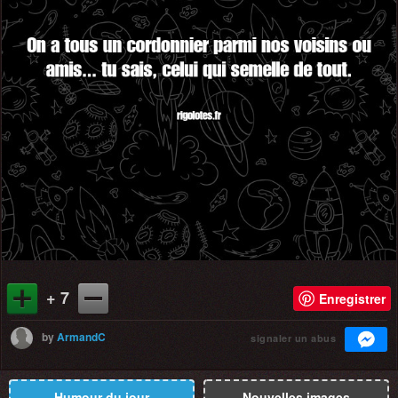
+ 7
Enregistrer
by
ArmandC
signaler un abus
Humour du jour
Nouvelles images