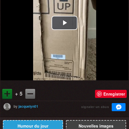
Play
Video
+ 5
Enregistrer
by
jacquelyn01
signaler un abus
Humour du jour
Nouvelles images