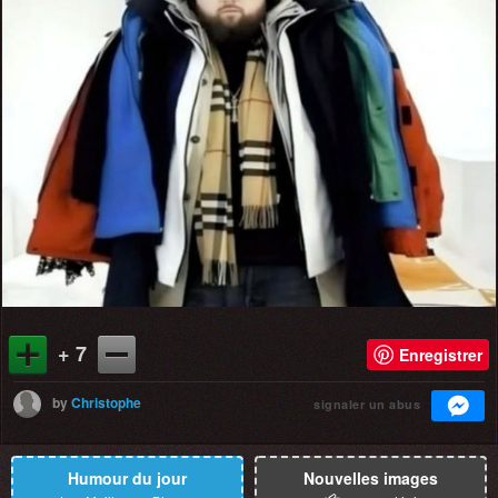
+ 7
Enregistrer
by
Christophe
signaler un abus
Humour du jour
Nouvelles images