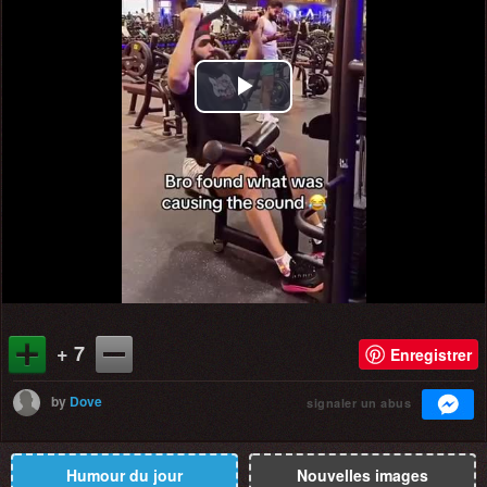
Play
Video
+ 7
Enregistrer
by
Dove
signaler un abus
Humour du jour
Nouvelles images