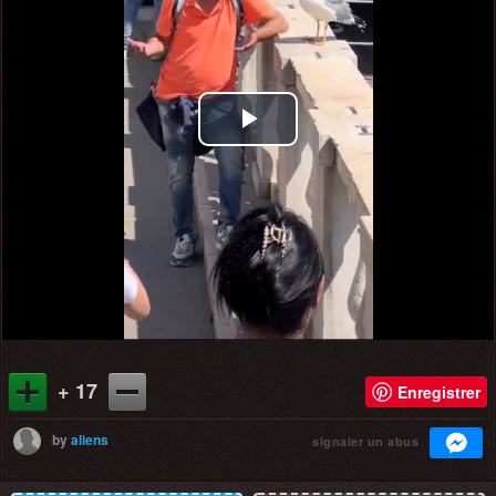
Play
Video
+ 17
Enregistrer
by
aliens
signaler un abus