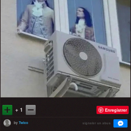
+ 1
Enregistrer
by
Twixo
signaler un abus