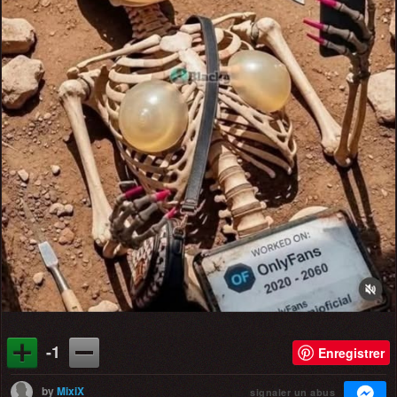
-1
Enregistrer
by
MixiX
signaler un abus