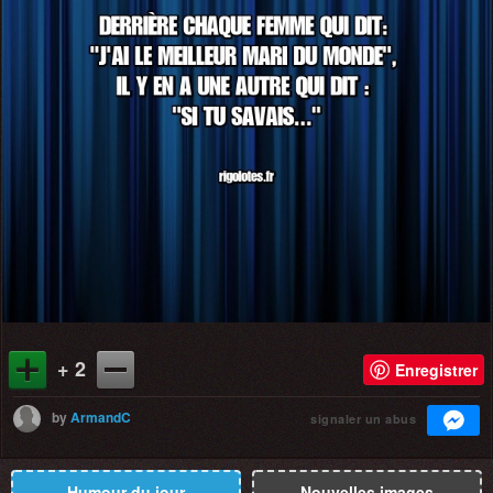
+ 2
Enregistrer
by
ArmandC
signaler un abus
Humour du jour
Nouvelles images