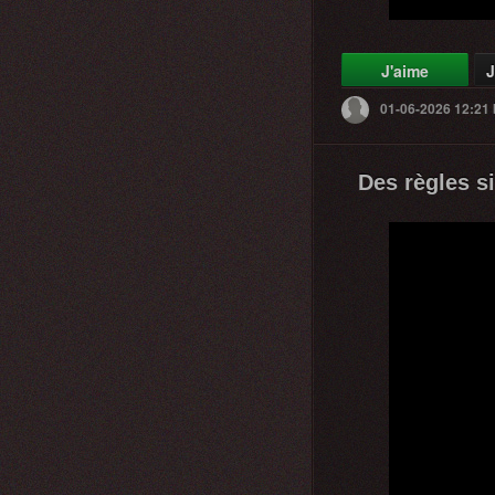
J'aime
J
01-06-2026 12:21
Des règles si