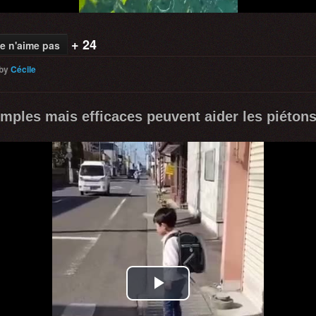
+ 24
e n'aime pas
by
Cécile
mples mais efficaces peuvent aider les piétons 
Play