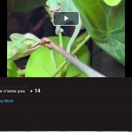
Play
Video
+ 14
e n'aime pas
by
MixiX