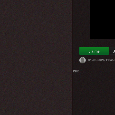
J'aime
J
01-06-2026 11:45
PUB