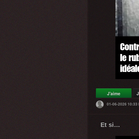
J'aime
J
01-06-2026 10:33
Et si…