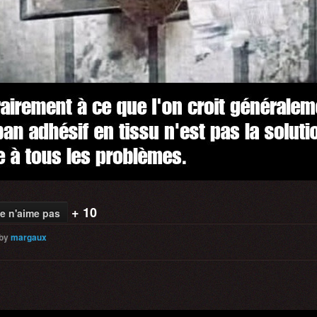
+ 10
e n'aime pas
by
margaux