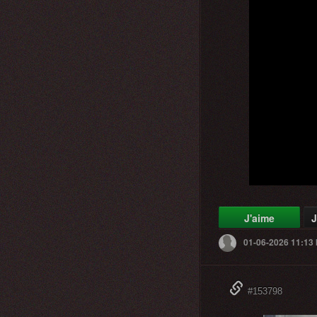
J'aime
J
01-06-2026 11:13
#153798