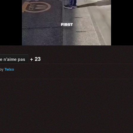
Video
+ 23
e n'aime pas
by
Twixo