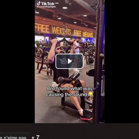
Play
Video
+ 7
e n'aime pas