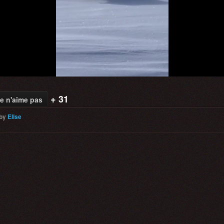
Video
+ 31
e n'aime pas
by
Elise