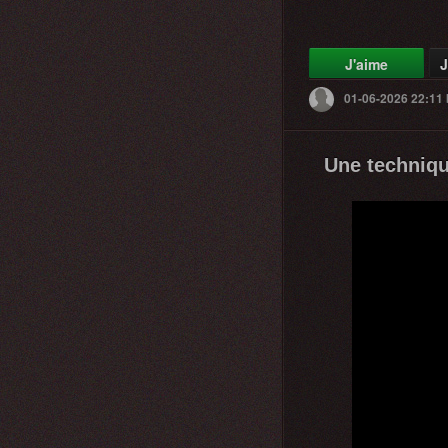
J'aime
J
01-06-2026 22:11
Une techniqu