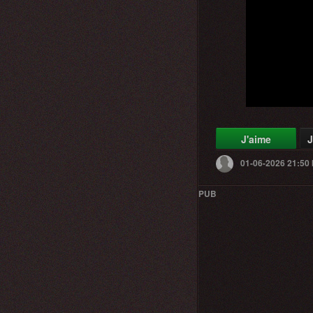
J'aime
J
01-06-2026 21:50
PUB