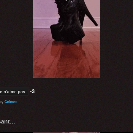
-3
e n'aime pas
by
Celeste
ant...