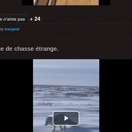
+ 24
e n'aime pas
by
margaux
e de chasse étrange.
Play