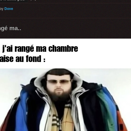
by
Dove
angé ma..