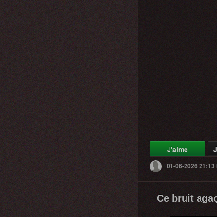
J'aime
J
01-06-2026 21:13
Ce bruit agaç