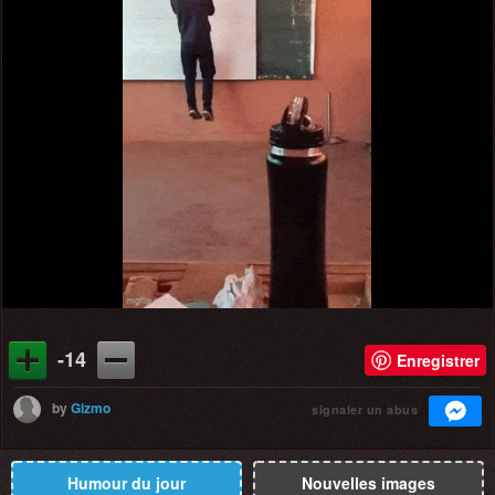
-14
Enregistrer
by
Gizmo
signaler un abus
Humour du jour
Nouvelles images