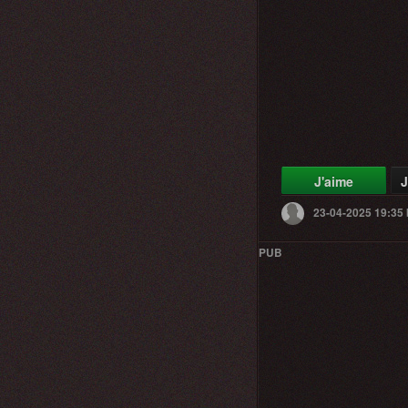
J'aime
J
23-04-2025 19:35
PUB