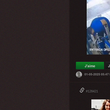
J'aime
J
01-05-2025 05:47
#128421