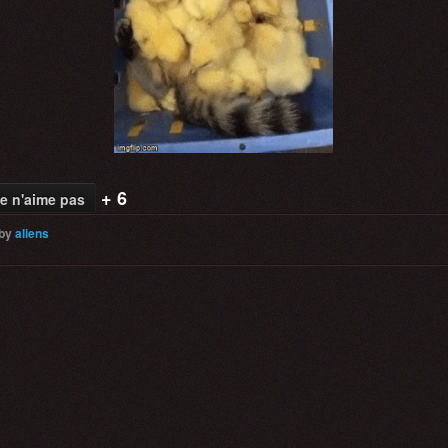
+ 6
e n'aime pas
by
aliens