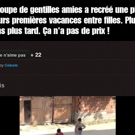
+ 22
e n'aime pas
by
Celeste
is