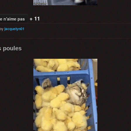
+ 11
e n'aime pas
by
jacquelyn01
s poules