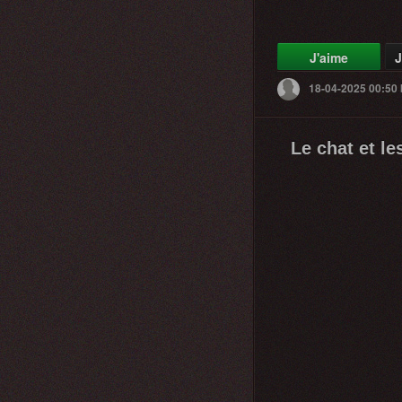
J'aime
J
18-04-2025 00:50
Le chat et le