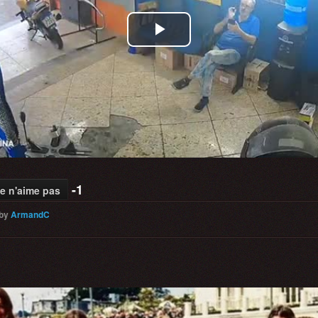
Play
Video
-1
e n'aime pas
by
ArmandC