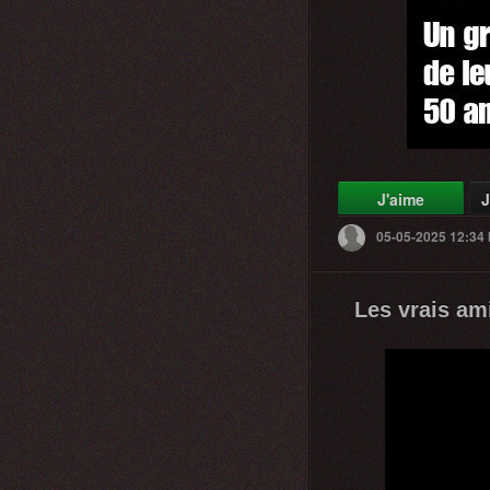
J'aime
J
05-05-2025 12:34
Les vrais am