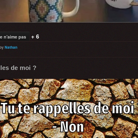
+ 6
e n'aime pas
by
Nathan
lles de moi ?