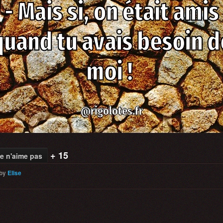
+ 15
e n'aime pas
by
Elise