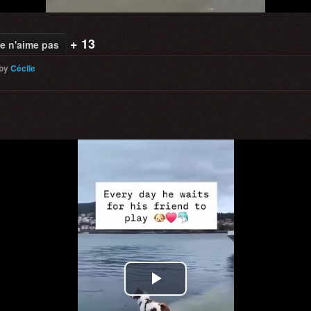
+ 13
e n'aime pas
by
Cécile
Play