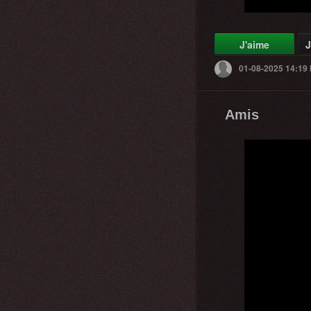
J'aime
J
01-08-2025 14:19
Amis