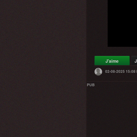
J'aime
J
02-08-2025 15:08
PUB