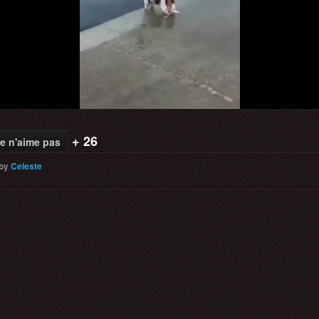
Video
+ 26
e n'aime pas
by
Celeste