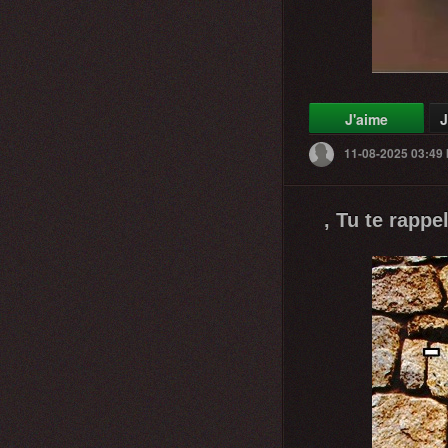
J'aime
J
11-08-2025 03:49
, Tu te rappe