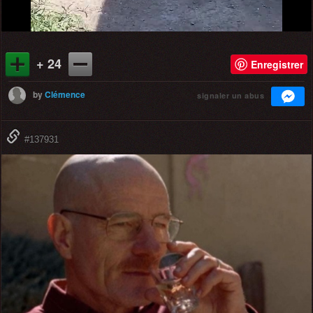
+ 24
Enregistrer
by
Clémence
signaler un abus
#137931