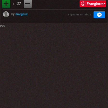
+ 27
Enregistrer
by
margaux
signaler un abus
PUB