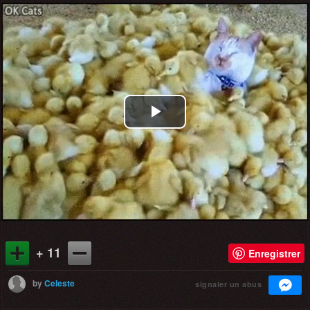
Play
Video
+ 11
Enregistrer
by
Celeste
signaler un abus