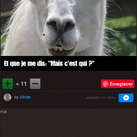
+ 11
Enregistrer
by
Cécile
signaler un abus
PUB