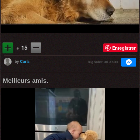
Video
+ 15
Enregistrer
by
Carla
signaler un abus
Meilleurs amis.