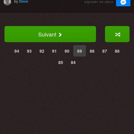
by
Dove
signaler un abus
Suivant
94
93
92
91
90
89
88
87
86
85
84