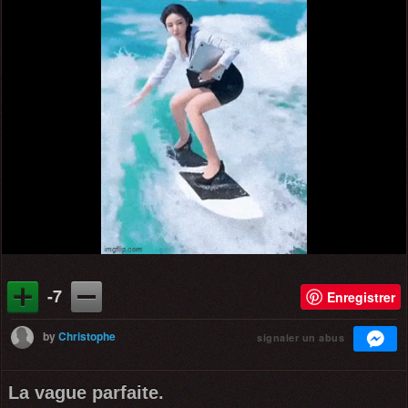
-7
Enregistrer
by
Christophe
signaler un abus
La vague parfaite.