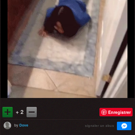
+ 2
Enregistrer
by
Dove
signaler un abus