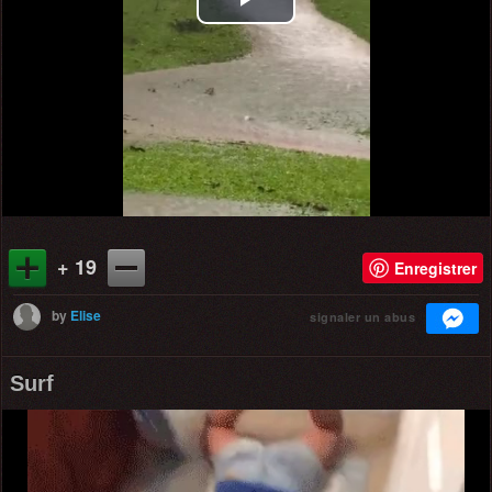
Play
Video
+ 19
Enregistrer
by
Elise
signaler un abus
Surf