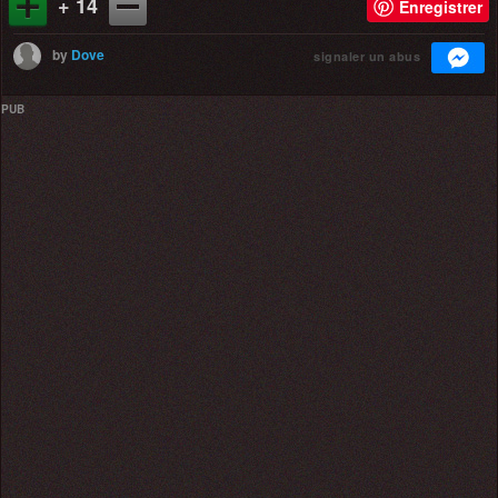
+ 14
Enregistrer
by
Dove
signaler un abus
PUB