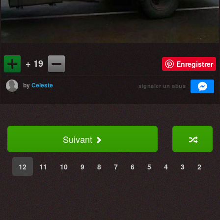
+ 19
Enregistrer
by
Celeste
signaler un abus
Suivant
12
11
10
9
8
7
6
5
4
3
2