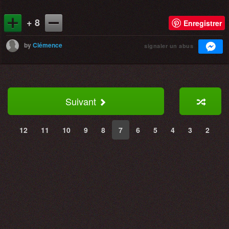
+ 8
Enregistrer
by
Clémence
signaler un abus
Suivant
12
11
10
9
8
7
6
5
4
3
2