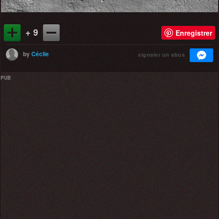
+ 9
Enregistrer
by
Cécile
signaler un abus
PUB