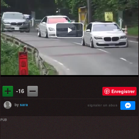
Play
Video
-16
Enregistrer
by
sara
signaler un abus
PUB