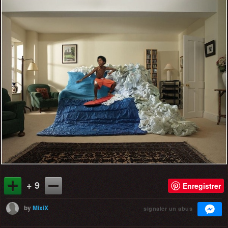
+ 9
Enregistrer
by
MixiX
signaler un abus