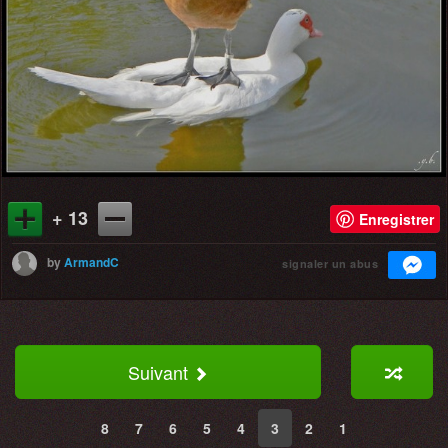
+ 13
Enregistrer
by
ArmandC
signaler un abus
Suivant
8
7
6
5
4
3
2
1