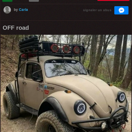
by
Carla
signaler un abus
OFF road