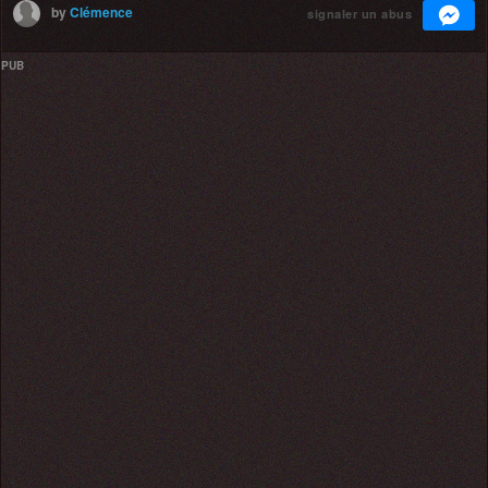
by
Clémence
signaler un abus
PUB