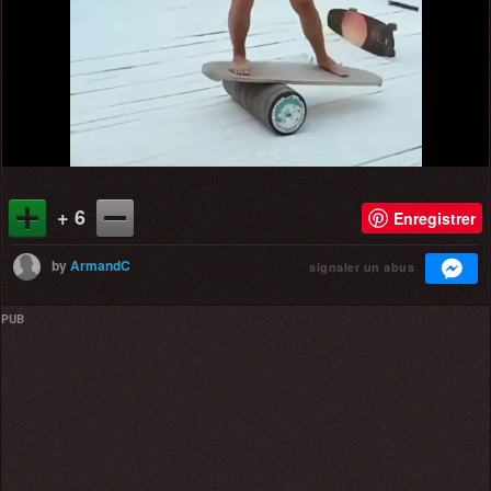
+ 6
Enregistrer
by
ArmandC
signaler un abus
PUB