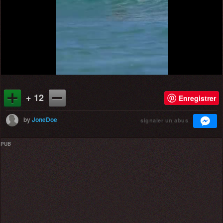
Video
+ 12
Enregistrer
by
JoneDoe
signaler un abus
PUB