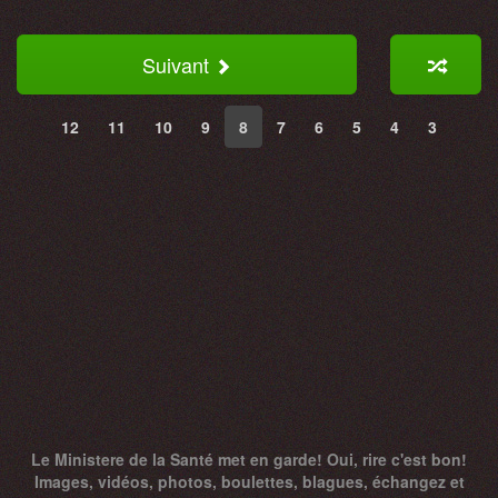
Suivant
12
11
10
9
8
7
6
5
4
3
Le Ministere de la Santé met en garde! Oui, rire c'est bon!
Images, vidéos, photos, boulettes, blagues, échangez et