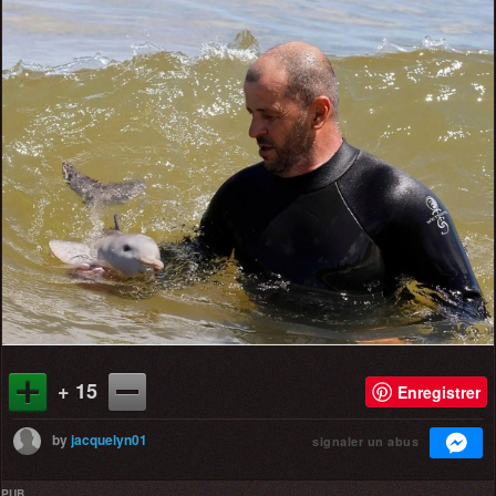
+ 15
Enregistrer
by
jacquelyn01
signaler un abus
PUB