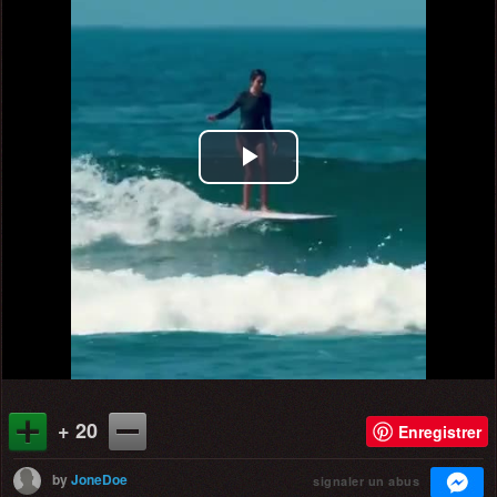
Play
Video
+ 20
Enregistrer
by
JoneDoe
signaler un abus