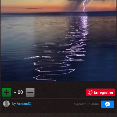
+ 20
Enregistrer
by
ArmandC
signaler un abus