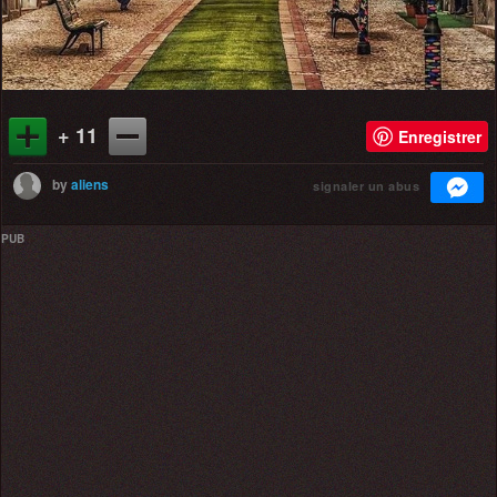
+ 11
Enregistrer
by
aliens
signaler un abus
PUB