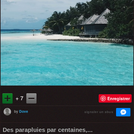
+ 7
Enregistrer
by
Dove
signaler un abus
Des parapluies par centaines,...