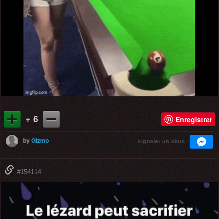
+ 6
Enregistrer
by
Gizmo
signaler un abus
#154114