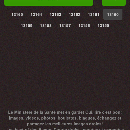
13165
13164
13163
13162
13161
13160
13159
13158
13157
13156
13155
Le Ministere de la Santé met en garde! Oui, rire c'est bon!
Images, vidéos, photos, boulettes, blagues, échangez et
partagez les meilleures images droles!
Les best-of des Blague Courte drôles, courtes et marrantes