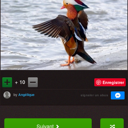
+ 10
Enregistrer
by
Angélique
signaler un abus
Suivant