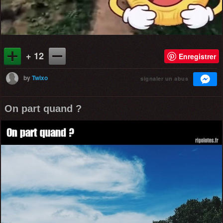
+ 12
Enregistrer
by
Twixo
signaler un abus
On part quand ?