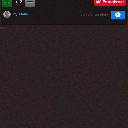
+ 2
Enregistrer
by
aliens
signaler un abus
PUB