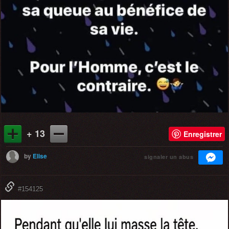
+ 13
Enregistrer
by
Elise
signaler un abus
#154125