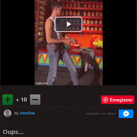
Play
Video
+ 10
Enregistrer
by
JoneDoe
signaler un abus
Oups...