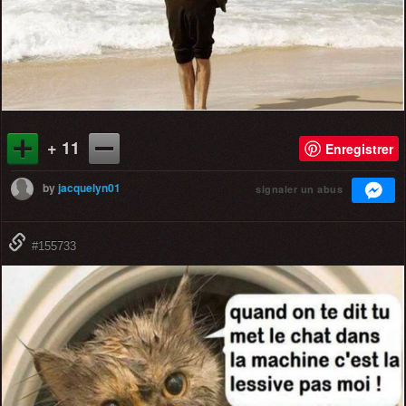
+ 11
Enregistrer
by
jacquelyn01
signaler un abus
#155733