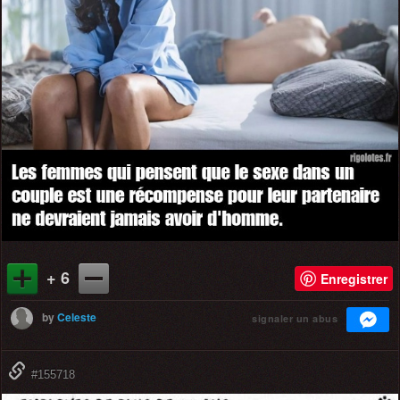
+ 6
Enregistrer
by
Celeste
signaler un abus
#155718