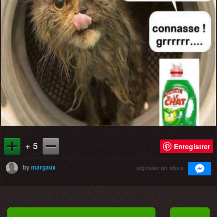
+ 5
Enregistrer
by
margaux
signaler un abus