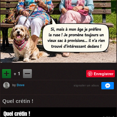
+ 1
Enregistrer
by
Dove
signaler un abus
Quel crétin !