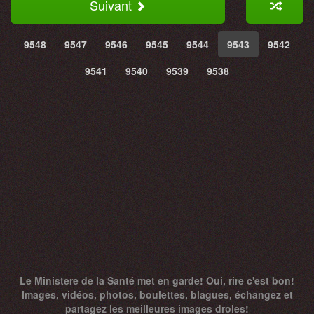
Suivant
9548
9547
9546
9545
9544
9543
9542
9541
9540
9539
9538
Le Ministere de la Santé met en garde! Oui, rire c'est bon!
Images, vidéos, photos, boulettes, blagues, échangez et
partagez les meilleures images droles!