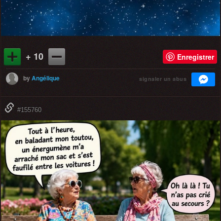
+ 10
Enregistrer
by
Angélique
signaler un abus
#155760