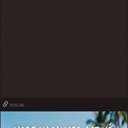
#155786