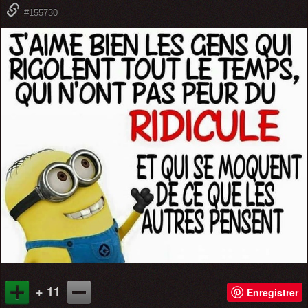
#155730
+ 11
Enregistrer