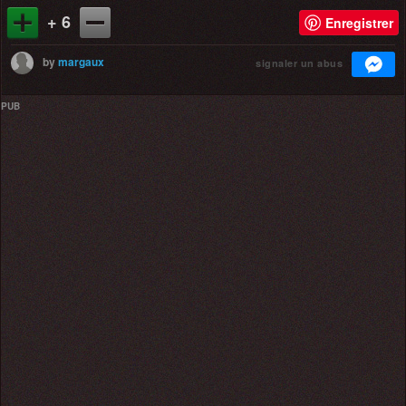
+ 6
Enregistrer
by
margaux
signaler un abus
PUB