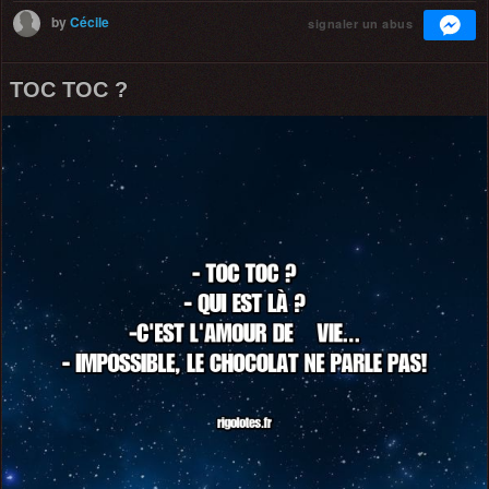
by
Cécile
signaler un abus
TOC TOC ?