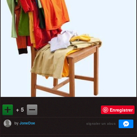
+ 5
Enregistrer
by
JoneDoe
signaler un abus