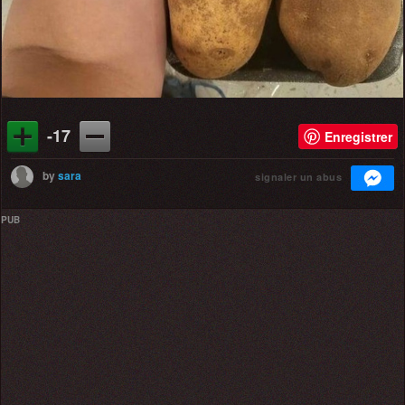
-17
Enregistrer
by
sara
signaler un abus
PUB