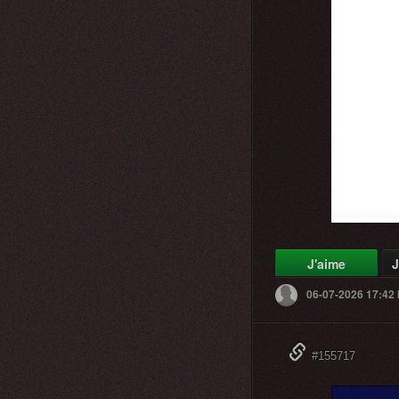
J'aime
J
06-07-2026 17:42
#155717