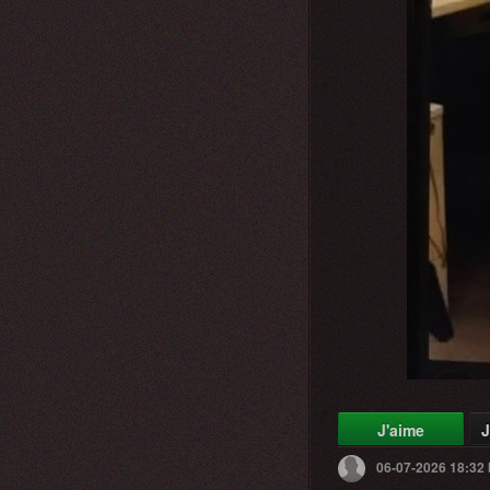
J'aime
J
06-07-2026 18:32