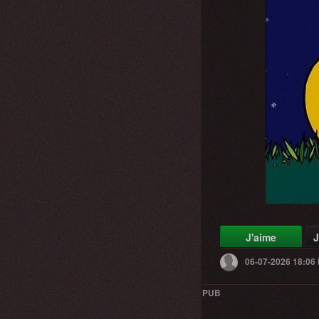
J'aime
J
06-07-2026 18:06
PUB