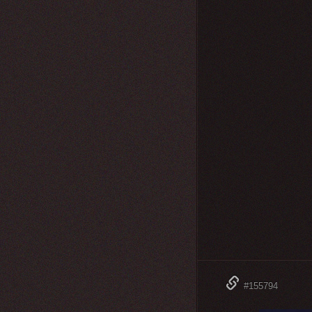
#155794