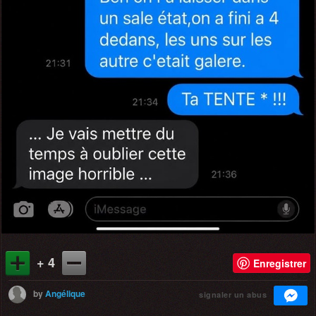
+ 4
Enregistrer
by
Angélique
signaler un abus