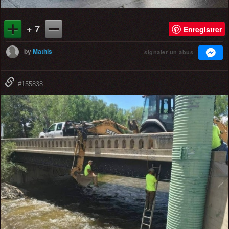
+ 7
Enregistrer
by
Mathis
signaler un abus
#155838