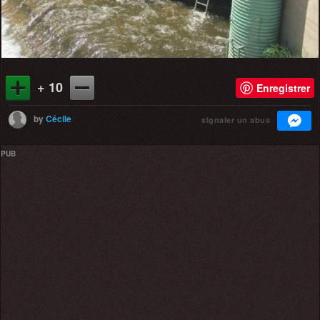
+ 10
Enregistrer
by
Cécile
signaler un abus
PUB