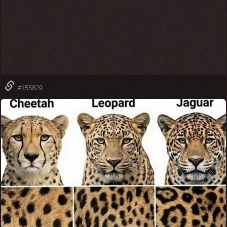
#155829