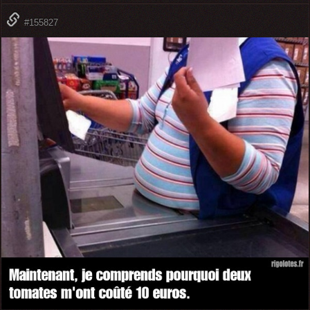
#155827