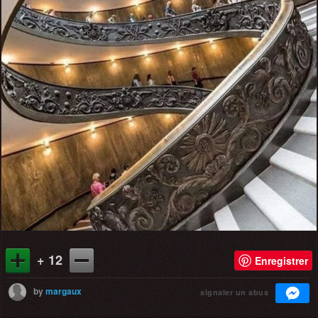
+ 12
Enregistrer
by
margaux
signaler un abus