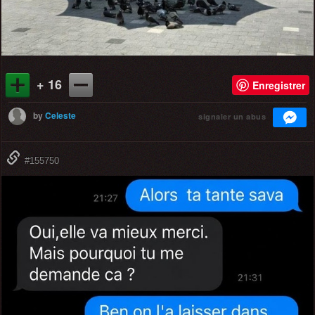
+ 16
Enregistrer
by
Celeste
signaler un abus
#155750