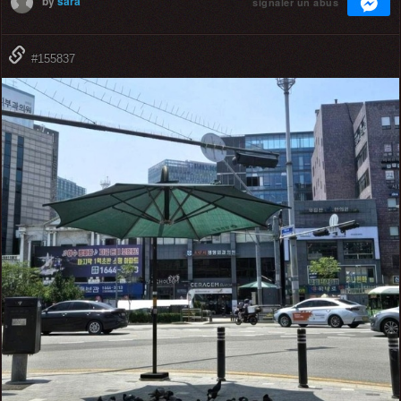
by
sara
signaler un abus
#155837