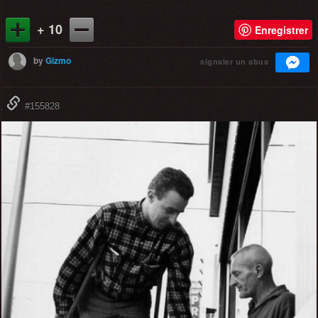
+ 10
Enregistrer
by
Gizmo
signaler un abus
#155828