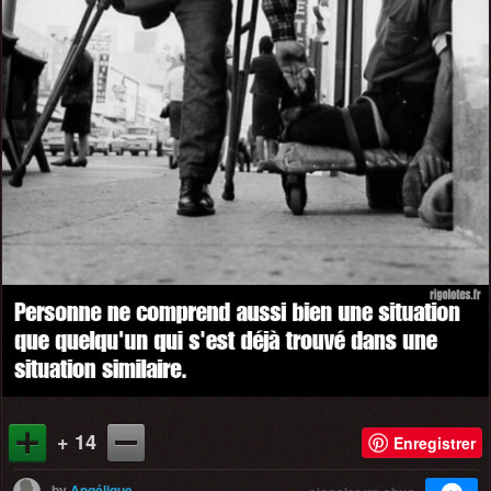
+ 14
Enregistrer
by
Angélique