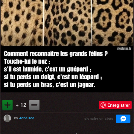
+ 12
Enregistrer
by
JoneDoe
signaler un abus