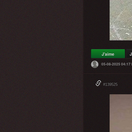
J'aime
J
05-08-2025 04:17
#139525