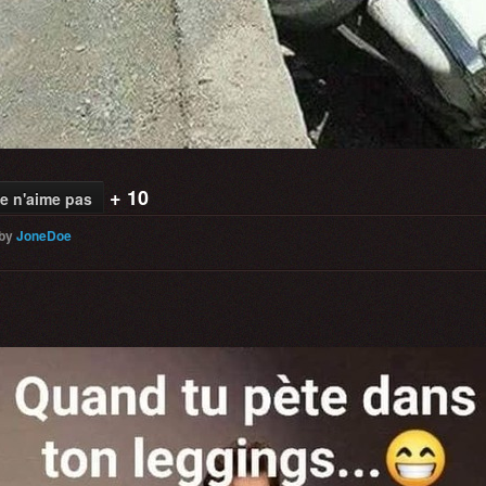
+ 10
e n'aime pas
by
JoneDoe