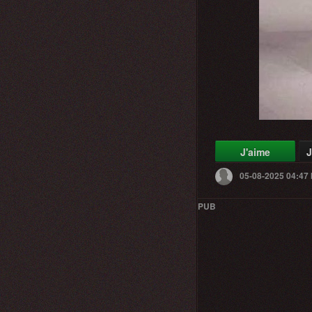
J'aime
J
05-08-2025 04:47
PUB