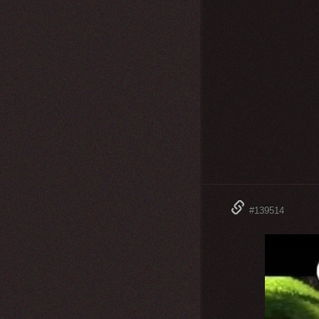
#139514