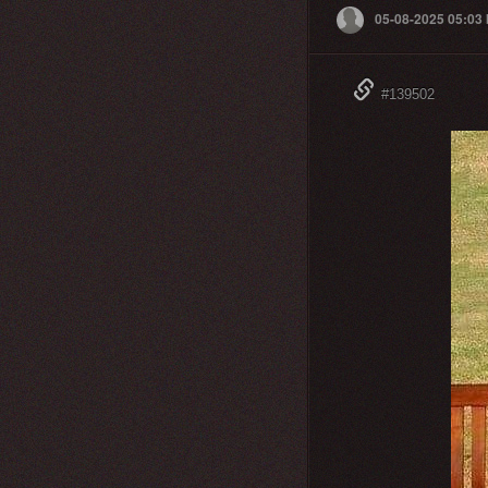
05-08-2025 05:03
#139502