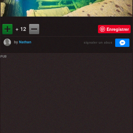
+ 12
Enregistrer
by
Nathan
signaler un abus
PUB