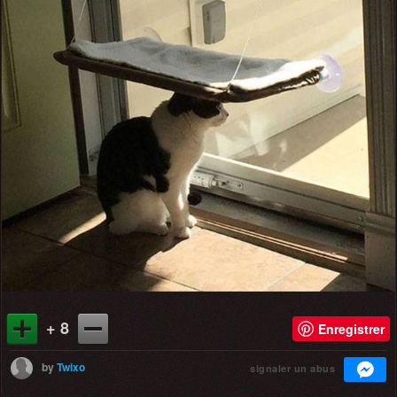
+ 8
Enregistrer
by
Twixo
signaler un abus