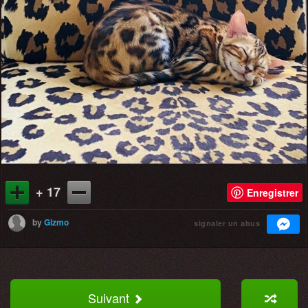
+ 17
Enregistrer
by
Gizmo
signaler un abus
Suivant