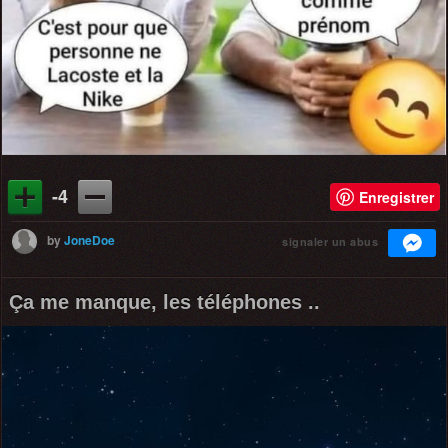
-4
Enregistrer
by
JoneDoe
signaler un abus
Ça me manque, les téléphones ..