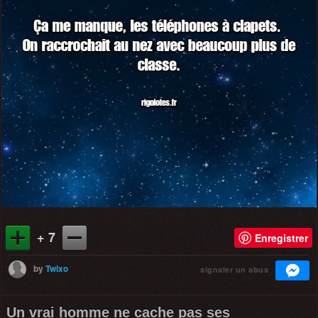
+ 7
Enregistrer
by
Twixo
signaler un abus
Un vrai homme ne cache pas ses