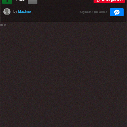
by
Maxime
signaler un abus
PUB