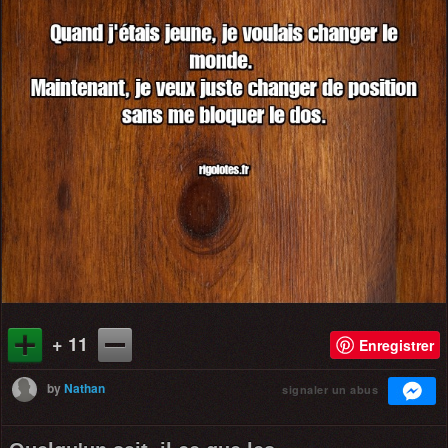
+ 11
Enregistrer
by
Nathan
signaler un abus