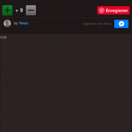
+ 9
Enregistrer
by
Twixo
signaler un abus
PUB