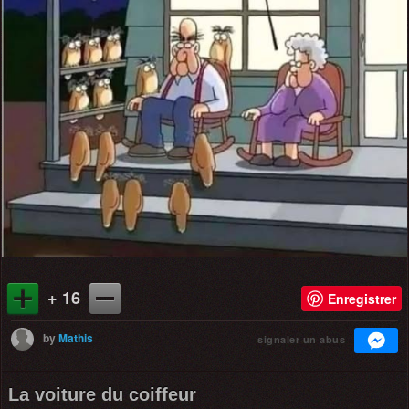
+ 16
Enregistrer
by
Mathis
signaler un abus
La voiture du coiffeur