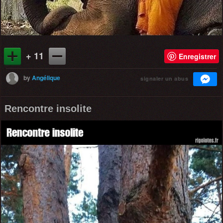
+ 11
Enregistrer
by
Angélique
signaler un abus
Rencontre insolite