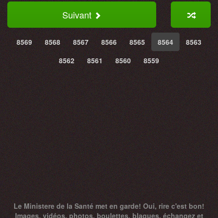
Suivant
8569
8568
8567
8566
8565
8564
8563
8562
8561
8560
8559
Le Ministere de la Santé met en garde! Oui, rire c'est bon!
Images, vidéos, photos, boulettes, blagues, échangez et