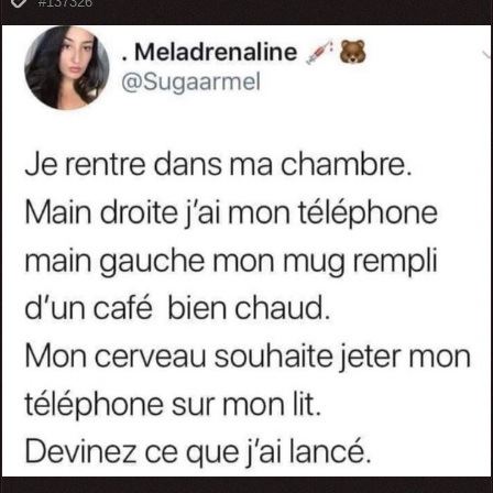
#137326