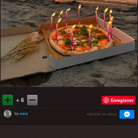
+ 6
Enregistrer
by
sara
signaler un abus