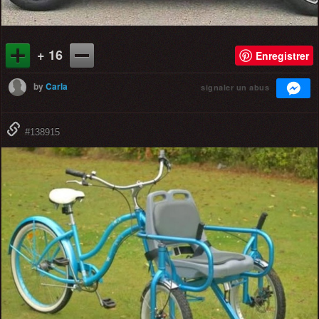
+ 16
Enregistrer
by
Carla
signaler un abus
#138915