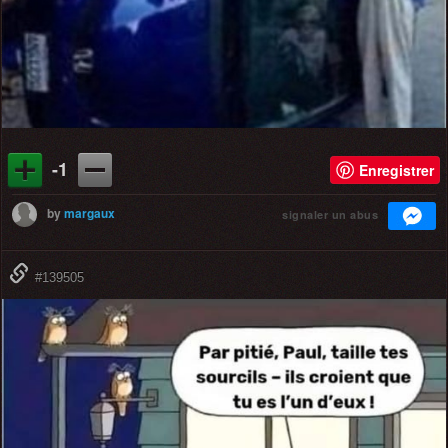
-1
Enregistrer
by
margaux
signaler un abus
#139505