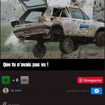
+ 8
Enregistrer
by
sara
signaler un abus