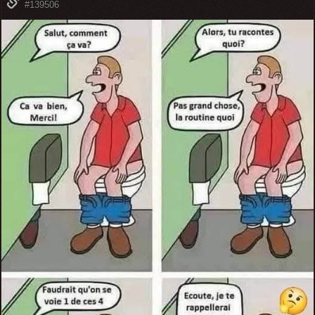
#139506