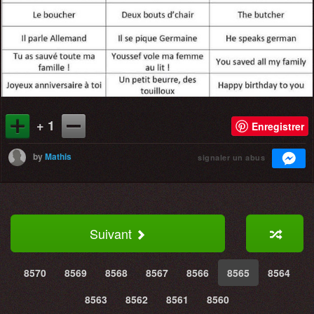
+ 1
Enregistrer
by
Mathis
signaler un abus
Suivant
8570
8569
8568
8567
8566
8565
8564
8563
8562
8561
8560