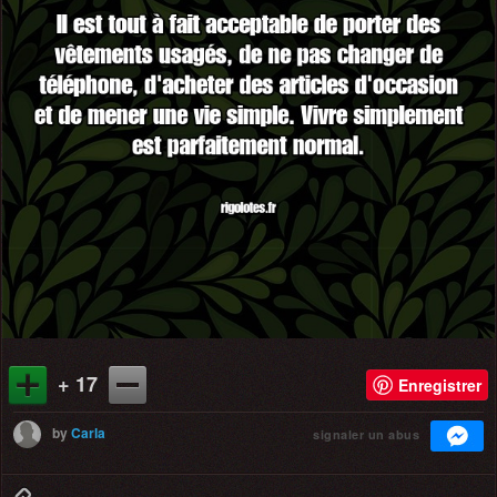
+ 17
Enregistrer
by
Carla
signaler un abus