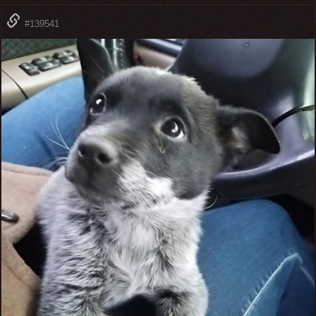
#139541