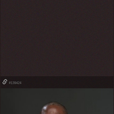
#139424