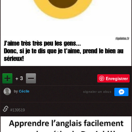
+ 3
Enregistrer
by
Cécile
signaler un abus
#139519