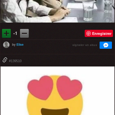
-1
Enregistrer
by
Elise
signaler un abus
#139510