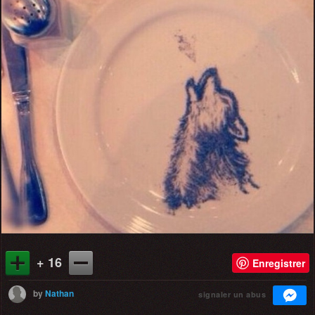
+ 16
Enregistrer
by
Nathan
signaler un abus