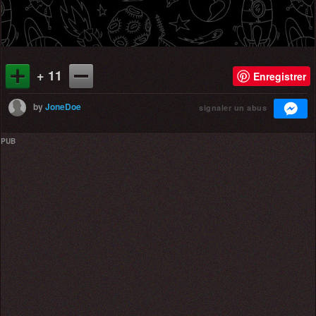
+ 11
Enregistrer
by
JoneDoe
signaler un abus
PUB