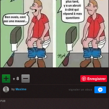
+ 8
Enregistrer
by
Maxime
signaler un abus
PUB